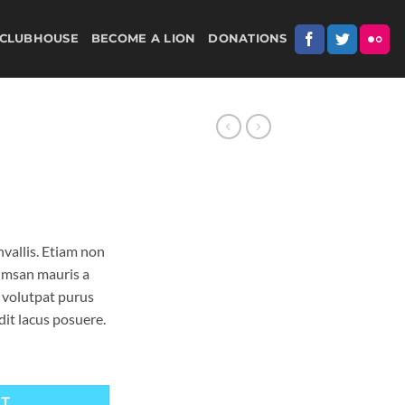
CLUBHOUSE
BECOME A LION
DONATIONS
vallis. Etiam non
umsan mauris a
 volutpat purus
it lacus posuere.
RT