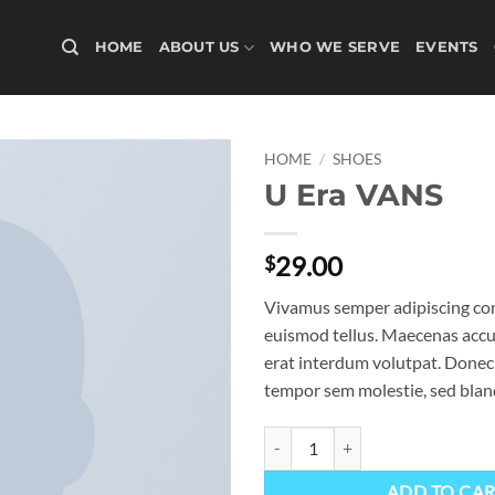
HOME
ABOUT US
WHO WE SERVE
EVENTS
HOME
/
SHOES
U Era VANS
29.00
$
Vivamus semper adipiscing con
euismod tellus. Maecenas acc
erat interdum volutpat. Donec
tempor sem molestie, sed bland
U Era VANS quantity
ADD TO CA